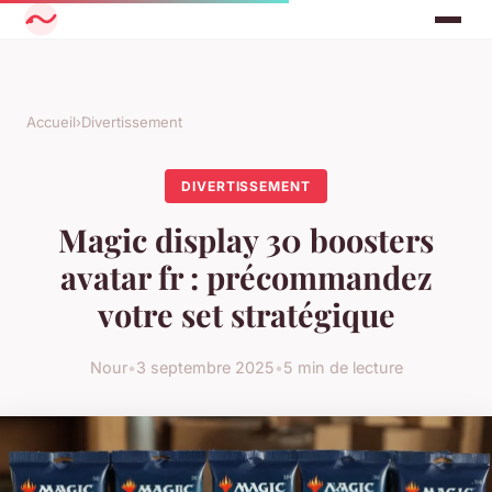
Accueil
›
Divertissement
DIVERTISSEMENT
Magic display 30 boosters
avatar fr : précommandez
votre set stratégique
Nour
•
3 septembre 2025
•
5 min de lecture