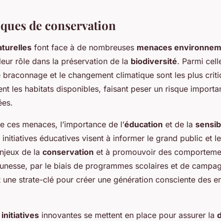
ques de conservation
turelles
font face à de nombreuses
menaces environnem
eur rôle dans la préservation de la
biodiversité
. Parmi cell
e braconnage et le changement climatique sont les plus crit
t les habitats disponibles, faisant peser un risque importan
ées.
re ces menaces, l’importance de l’
éducation
et de la
sensib
 initiatives éducatives visent à informer le grand public et
enjeux de la
conservation
et à promouvoir des comportemen
 jeunesse, par le biais de programmes scolaires et de campa
t une strate-clé pour créer une génération consciente des e
s
initiatives
innovantes se mettent en place pour assurer la
d