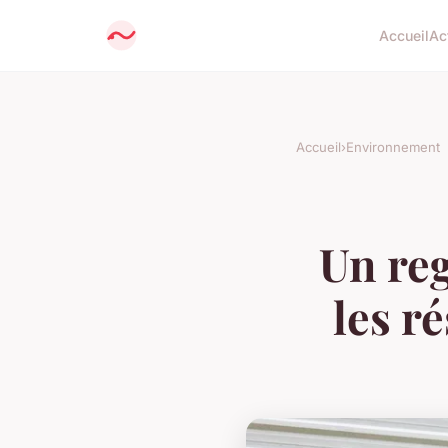
Accueil
Ac
Accueil
›
Environnement
Un reg
les r