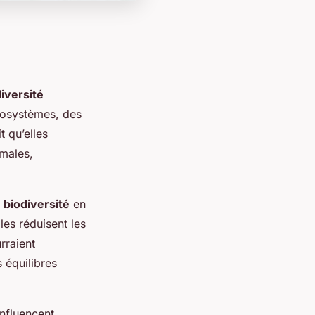
iversité
cosystèmes, des
t qu’elles
males,
a
biodiversité
en
les réduisent les
rraient
s équilibres
influencent