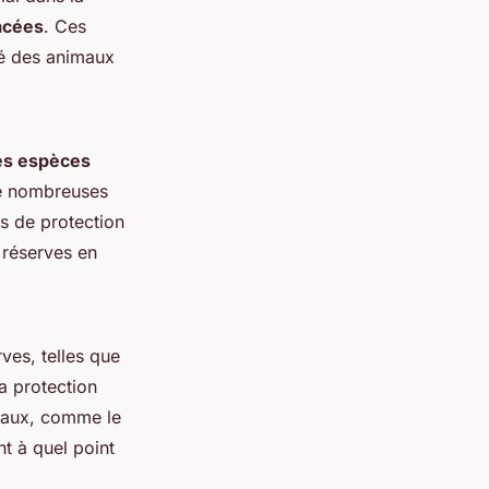
acées
. Ces
té des animaux
es espèces
 de nombreuses
s de protection
 réserves en
ves, telles que
a protection
taux, comme le
t à quel point