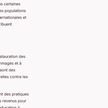
ns certaines
des populations
ernationales et
ribuent
estauration des
ommagés et à
 sont des
elles contre les
t des pratiques
es revenus pour
éducation à