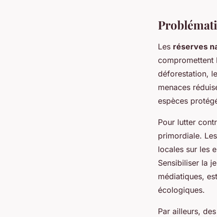
Problémati
Les
réserves na
compromettent l
déforestation, l
menaces réduisen
espèces protég
Pour lutter cont
primordiale. Les
locales sur les 
Sensibiliser la
médiatiques, es
écologiques.
Par ailleurs, de