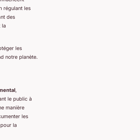
 régulant les
ant des
 la
otéger les
d notre planète.
mental
,
ant le public à
une manière
cumenter les
 pour la