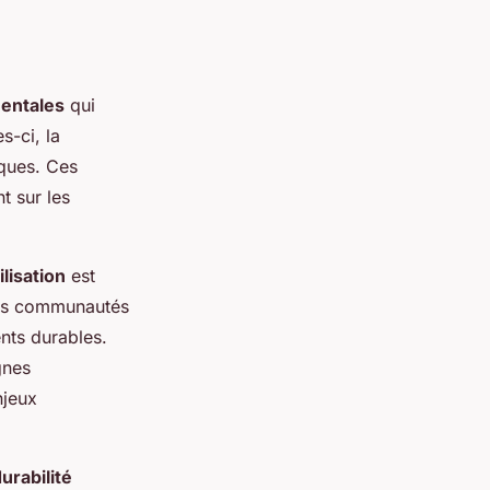
entales
qui
es-ci, la
iques. Ces
t sur les
ilisation
est
 les communautés
ts durables.
gnes
njeux
urabilité