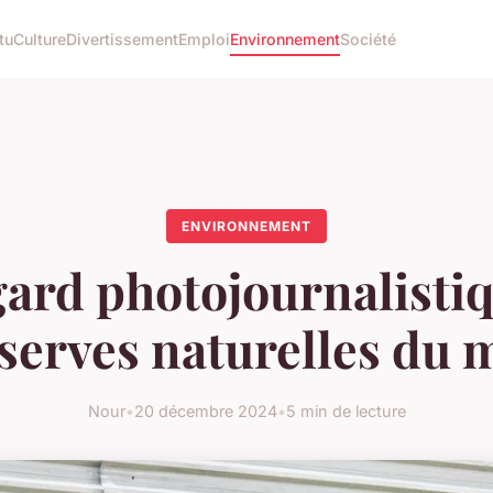
tu
Culture
Divertissement
Emploi
Environnement
Société
ENVIRONNEMENT
ard photojournalisti
éserves naturelles du
Nour
•
20 décembre 2024
•
5 min de lecture