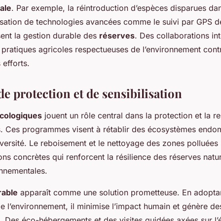
ale
. Par exemple, la réintroduction d’espèces disparues da
ilisation de technologies avancées comme le suivi par GPS 
sent la gestion durable des
réserves
. Des collaborations int
 pratiques agricoles respectueuses de l’environnement cont
efforts.
 de protection et de sensibilisation
 écologiques
jouent un rôle central dans la protection et la r
ls. Ces programmes visent à rétablir des écosystèmes end
iversité. Le reboisement et le nettoyage des zones polluées
ns concrètes qui renforcent la résilience des réserves natur
nnementales.
rable
apparaît comme une solution prometteuse. En adoptan
e l’environnement, il minimise l’impact humain et génère d
. Des éco-hébergements et des visites guidées axées sur l’