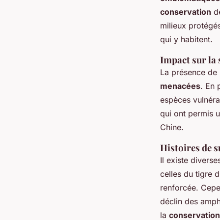
conservation
de
milieux protégés
qui y habitent.
Impact sur la
La présence de 
menacées
. En 
espèces vulnéra
qui ont permis 
Chine.
Histoires de s
Il existe diverse
celles du tigre
renforcée. Cep
déclin des amph
la
conservation