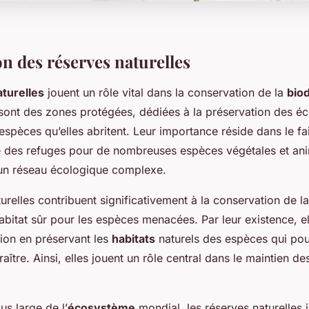
n des réserves naturelles
turelles
jouent un rôle vital dans la conservation de la
biod
 sont des zones protégées, dédiées à la préservation des é
 espèces qu’elles abritent. Leur importance réside dans le fai
des refuges pour de nombreuses espèces végétales et ani
 un réseau écologique complexe.
urelles contribuent significativement à la conservation de l
abitat sûr pour les espèces menacées. Par leur existence, el
tion en préservant les
habitats
naturels des espèces qui pou
aître. Ainsi, elles jouent un rôle central dans le maintien de
us large de l’
écosystème
mondial, les réserves naturelles 