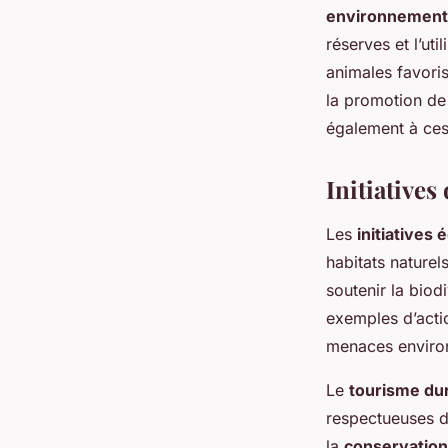
environnement
réserves et l’ut
animales favori
la promotion de
également à ces 
Initiatives
Les
initiatives
habitats nature
soutenir la biod
exemples d’actio
menaces enviro
Le
tourisme du
respectueuses d
la
conservation