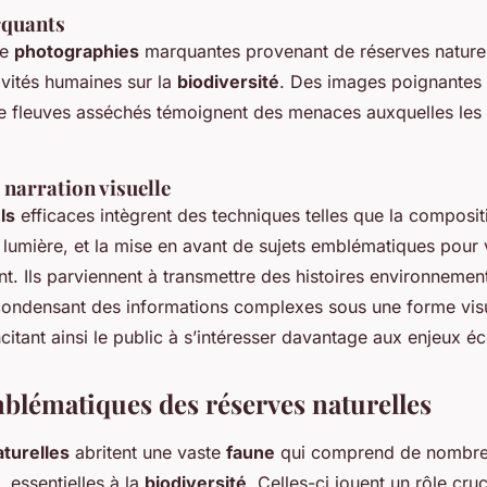
quants
de
photographies
marquantes provenant de réserves naturell
ivités humaines sur la
biodiversité
. Des images poignantes 
e fleuves asséchés témoignent des menaces auxquelles le
.
 narration visuelle
ls
efficaces intègrent des techniques telles que la composit
 la lumière, et la mise en avant de sujets emblématiques pour
t. Ils parviennent à transmettre des histoires environnemen
condensant des informations complexes sous une forme vis
citant ainsi le public à s’intéresser davantage aux enjeux é
blématiques des réserves naturelles
turelles
abritent une vaste
faune
qui comprend de nombr
, essentielles à la
biodiversité
. Celles-ci jouent un rôle cruc