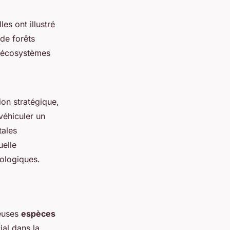
es ont illustré
de forêts
s écosystèmes
ion stratégique,
 véhiculer un
tales
uelle
cologiques.
euses
espèces
ial dans la