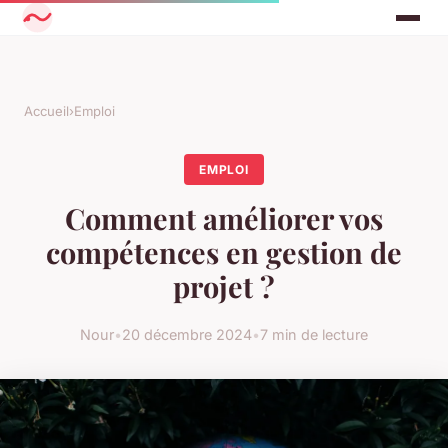
Accueil
›
Emploi
EMPLOI
Comment améliorer vos
compétences en gestion de
projet ?
Nour
•
20 décembre 2024
•
7 min de lecture