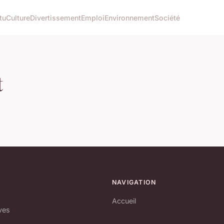
tu
Culture
Divertissement
Emploi
Environnement
Société
t
NAVIGATION
Accueil
ves