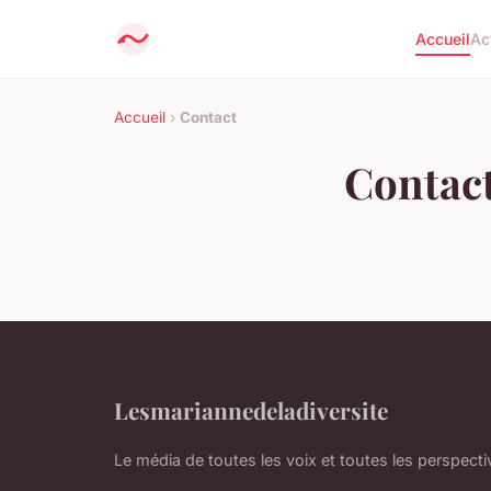
Accueil
Ac
Accueil
›
Contact
Contac
Lesmariannedeladiversite
Le média de toutes les voix et toutes les perspecti