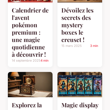
Calendrier de
Dévoilez les
l'avent
secrets des
pokémon
mystery
premium :
boxes le
une magie
creuset !
quotidienne
15 mars 2025
3 min
à découvrir !
14 septembre 2025
4 min
Explorez la
Magic display