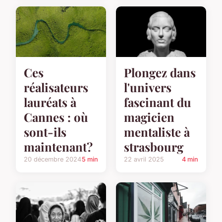
Ces
Plongez dans
réalisateurs
l'univers
lauréats à
fascinant du
Cannes : où
magicien
sont-ils
mentaliste à
maintenant?
strasbourg
20 décembre 2024
5 min
22 avril 2025
4 min