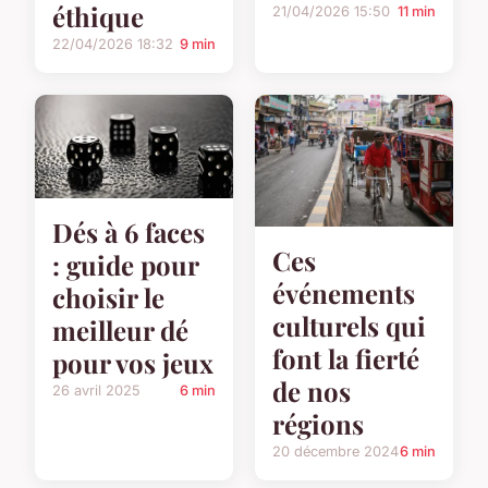
éthique
21/04/2026 15:50
11 min
22/04/2026 18:32
9 min
Dés à 6 faces
Ces
: guide pour
événements
choisir le
culturels qui
meilleur dé
font la fierté
pour vos jeux
de nos
26 avril 2025
6 min
régions
20 décembre 2024
6 min