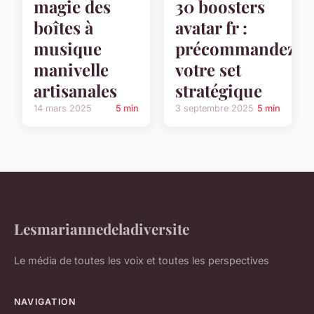
magie des
30 boosters
boîtes à
avatar fr :
musique
précommandez
manivelle
votre set
artisanales
stratégique
14 mars 2025
5 min
3 septembre 2025
5 min
Lesmariannedeladiversite
Le média de toutes les voix et toutes les perspectives
NAVIGATION