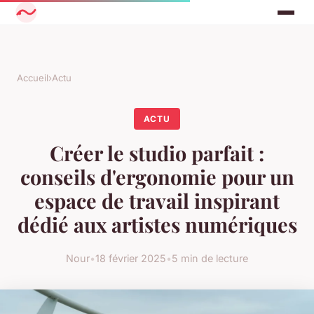
Accueil
›
Actu
ACTU
Créer le studio parfait :
conseils d'ergonomie pour un
espace de travail inspirant
dédié aux artistes numériques
Nour
•
18 février 2025
•
5 min de lecture