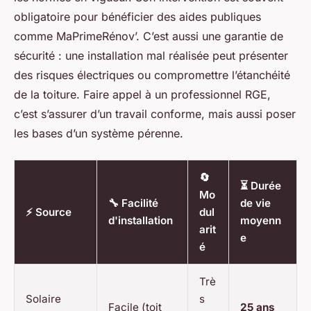
obligatoire pour bénéficier des aides publiques
comme MaPrimeRénov’. C’est aussi une garantie de
sécurité : une installation mal réalisée peut présenter
des risques électriques ou compromettre l’étanchéité
de la toiture. Faire appel à un professionnel RGE,
c’est s’assurer d’un travail conforme, mais aussi poser
les bases d’un système pérenne.
🔄
⏳ Durée
Mo
🔧 Facilité
de vie
⚡ Source
dul
d'installation
moyenn
arit
e
é
Trè
Solaire
s
Facile (toit
25 ans