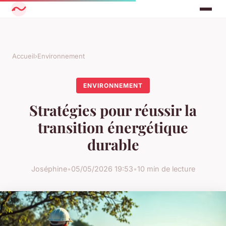
Accueil
›
Environnement
ENVIRONNEMENT
Stratégies pour réussir la
transition énergétique
durable
Joséphine
•
05/05/2026 19:53
•
10 min de lecture