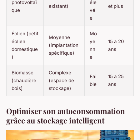
photovoltaï
éle
existant)
et plus
que
vé
e
Éolien (petit
Mo
Moyenne
éolien
ye
15 à 20
(implantation
domestique
nn
ans
spécifique)
)
e
Biomasse
Complexe
Fai
15 à 25
(chaudière
(espace de
ble
ans
bois)
stockage)
Optimiser son autoconsommation
grâce au stockage intelligent