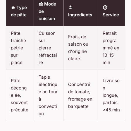
🧀 Mode
🔥 Type
🍅
⏱️
de
de pâte
Ingrédients
Service
cuisson
Pâte
Cuisson
Retrait
Frais, de
fraîche
sur
progra
saison ou
pétrie
pierre
mmé en
d'origine
sur
réfractai
10-15
claire
place
re
min
Tapis
Pâte
Livraiso
électriqu
Concentré
décong
n
e ou four
de tomate,
elée,
longue,
à
fromage en
souvent
parfois
convecti
barquette
précuite
>45 min
on