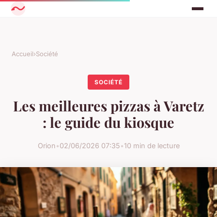
Accueil
›
Société
SOCIÉTÉ
Les meilleures pizzas à Varetz
: le guide du kiosque
Orion
•
02/06/2026 07:35
•
10 min de lecture